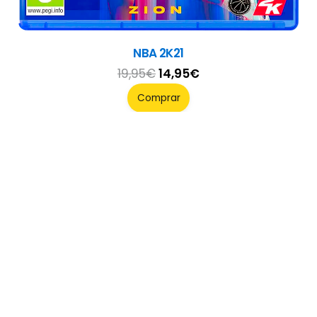
Overthrown
39,95
€
Comprar