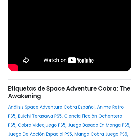
Etiquetas de Space Adventure Cobra: The
Awakening
,
Análisis Space Adventure Cobra Español
Anime Retro
,
,
PS5
Buichi Terasawa PS5
Ciencia Ficción Ochentera
,
,
,
PS5
Cobra Videojuego PS5
Juego Basado En Manga PS5
,
,
Juego De Acción Espacial PS5
Manga Cobra Juego PS5