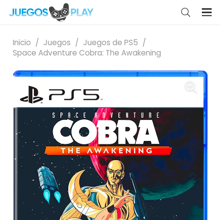
Inicio
/
Juegos
/
Juegos de PS5
/
Space Adventure Cobra: The Awakening