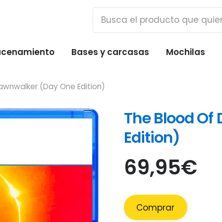
cenamiento
Bases y carcasas
Mochilas
awnwalker (Day One Edition)
The Blood Of
Edition)
69,95
€
Comprar