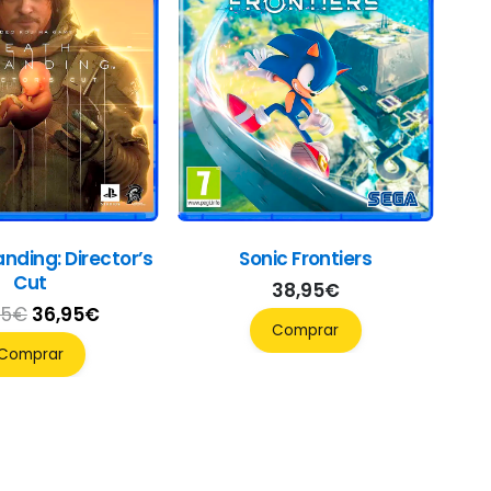
nding: Director’s
Sonic Frontiers
Cut
38,95
€
El
El
95
€
36,95
€
Comprar
precio
precio
Comprar
original
actual
era:
es:
49,95€.
36,95€.