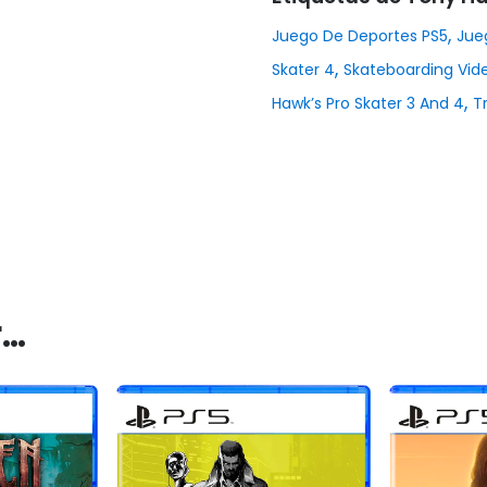
,
Juego De Deportes PS5
Jue
,
Skater 4
Skateboarding Vid
,
Hawk’s Pro Skater 3 And 4
T
r…