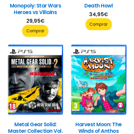
Monopoly: Star Wars
Death Howl
Heroes vs Villains
34,95
€
29,95
€
Comprar
Comprar
Metal Gear Solid:
Harvest Moon: The
Master Collection Vol.
Winds of Anthos