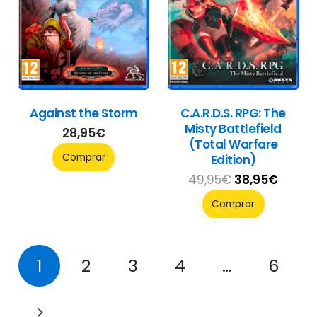
Against the Storm
C.A.R.D.S. RPG: The
Misty Battlefield
28,95
€
(Total Warfare
Comprar
Edition)
El
El
49,95
€
38,95
€
precio
preci
Comprar
original
actua
era:
es:
49,95€.
38,95
1
2
3
4
…
6