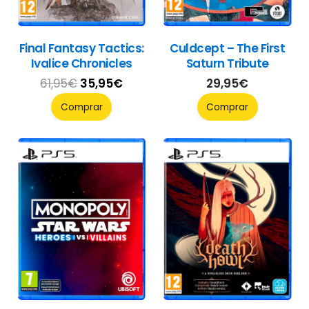
Final Fantasy Tactics:
Culdcept – The First
Ivalice Chronicles
Saturn Tribute
El
El
61,95
€
35,95
€
29,95
€
precio
precio
Comprar
Comprar
original
actual
era:
es:
61,95€.
35,95€.