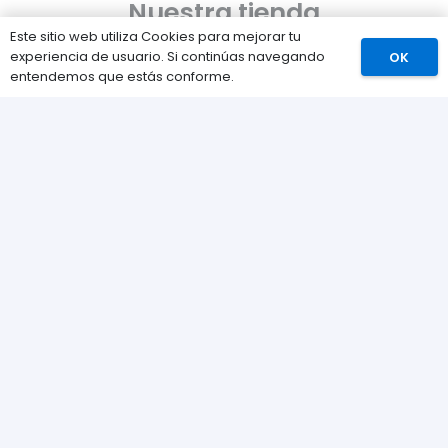
Nuestra tienda
Este sitio web utiliza Cookies para mejorar tu
Sobre nosotros
experiencia de usuario. Si continúas navegando
OK
entendemos que estás conforme.
Contacta con nosotros
Política de Cookies
Política de privacidad
Catálogo
Juegos
Consolas
Accesorios para tu PS5
Tarjetas de Playstation Network