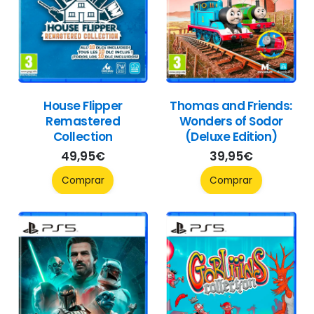
House Flipper
Thomas and Friends:
Remastered
Wonders of Sodor
Collection
(Deluxe Edition)
49,95
€
39,95
€
Comprar
Comprar