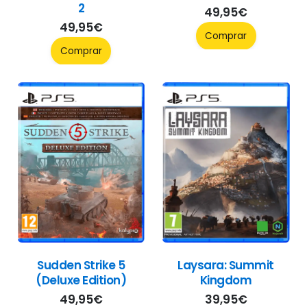
2
49,95
€
49,95
€
Comprar
Comprar
Sudden Strike 5
Laysara: Summit
(Deluxe Edition)
Kingdom
49,95
€
39,95
€