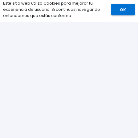
Este sitio web utiliza Cookies para mejorar tu
experiencia de usuario. Si continúas navegando
OK
Comprar
entendemos que estás conforme.
Información
Preguntas Frecuentes (FAQs)
Envíos
Métodos de pago