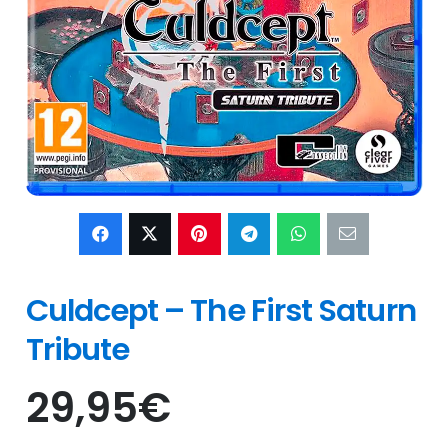
Culdcept – The First Saturn
Tribute
29,95
€