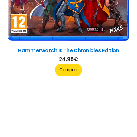
KinnikuNeko Super Muscle Cat
31,95
€
Comprar