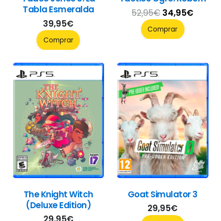
Tabla Esmeralda
El
El
52,95
€
34,95
€
39,95
€
precio
precio
Comprar
original
actua
Comprar
era:
es:
52,95€.
34,95
The Knight Witch
Goat Simulator 3
(Deluxe Edition)
29,95
€
29,95
€