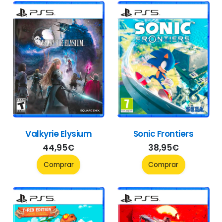
Valkyrie Elysium
Sonic Frontiers
44,95
€
38,95
€
Comprar
Comprar