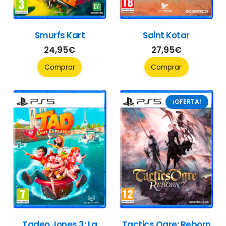
Smurfs Kart
Saint Kotar
24,95
€
27,95
€
Comprar
Comprar
¡OFERTA!
Tadeo Jones 3: La
Tactics Ogre: Reborn