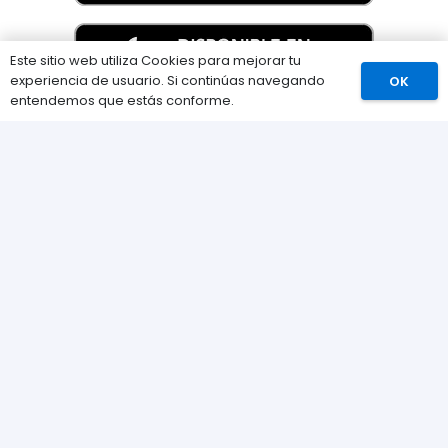
Este sitio web utiliza Cookies para mejorar tu
experiencia de usuario. Si continúas navegando
OK
Comprar
entendemos que estás conforme.
Información
Preguntas Frecuentes (FAQs)
Envíos
Métodos de pago
Devoluciones
Nuestra tienda