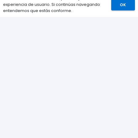
experiencia de usuario. Si continúas navegando
OK
Comprar
entendemos que estás conforme.
Información
Preguntas Frecuentes (FAQs)
Envíos
Métodos de pago