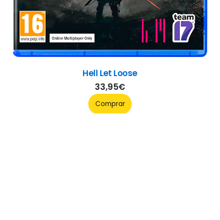
ChromaGun 2: Dye Hard
49,95
€
Comprar