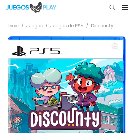
Inicio
/
Juegos
/
Juegos de PS5
/
Discounty