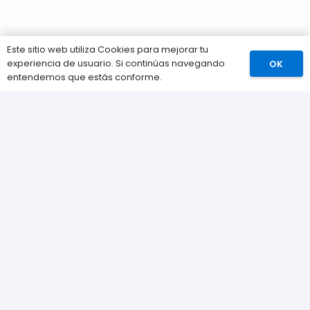
Este sitio web utiliza Cookies para mejorar tu
experiencia de usuario. Si continúas navegando
OK
Comprar
entendemos que estás conforme.
Información
Preguntas Frecuentes (FAQs)
Envíos
Métodos de pago