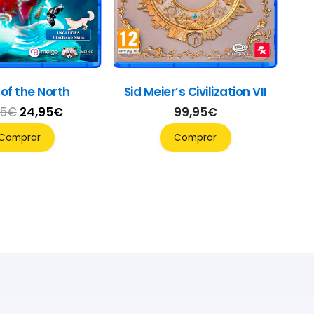
t of the North
Sid Meier’s Civilization VII
El
El
95
€
24,95
€
99,95
€
precio
precio
Comprar
Comprar
original
actual
era:
es:
29,95€.
24,95€.