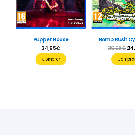
Puppet House
Bomb Rush Cy
El
24,95
€
39,95
€
24
pr
Comprar
Compra
ori
era
39