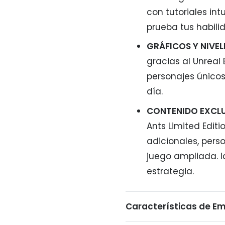
con tutoriales in
prueba tus habili
GRÁFICOS Y NIVE
gracias al Unreal 
personajes único
día.
CONTENIDO EXCLUS
Ants Limited Editi
adicionales, pers
juego ampliada. I
estrategia.
Características de Emp