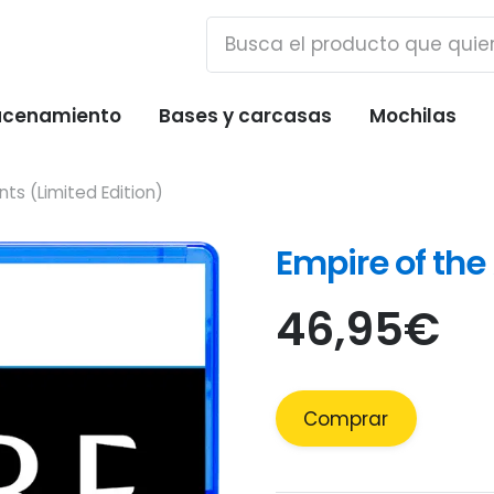
cenamiento
Bases y carcasas
Mochilas
nts (Limited Edition)
Empire of the
46,95
€
Comprar