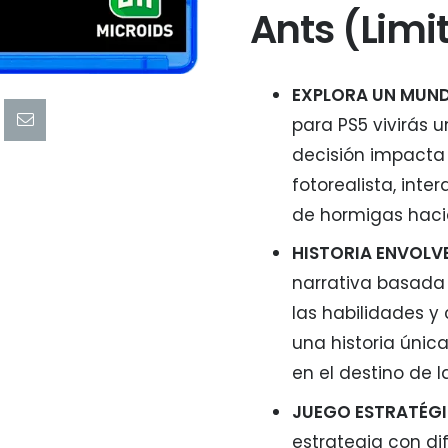
Ants (Limi
EXPLORA UN MUN
para PS5 vivirás 
decisión impacta 
fotorealista, inte
de hormigas hacia 
HISTORIA ENVOLV
narrativa basada 
las habilidades y
una historia únic
en el destino de l
JUEGO ESTRATÉGI
estrategia con di