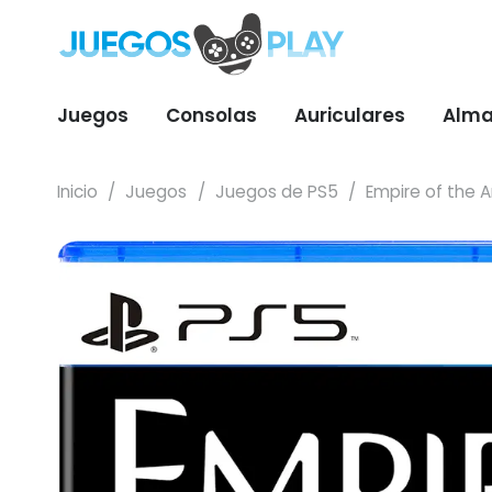
Juegos
Consolas
Auriculares
Alma
Inicio
/
Juegos
/
Juegos de PS5
/
Empire of the A