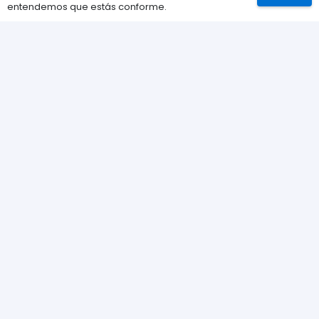
entendemos que estás conforme.
Información
Preguntas Frecuentes (FAQs)
Envíos
Métodos de pago
Devoluciones
Nuestra tienda
Sobre nosotros
Contacta con nosotros
Política de Cookies