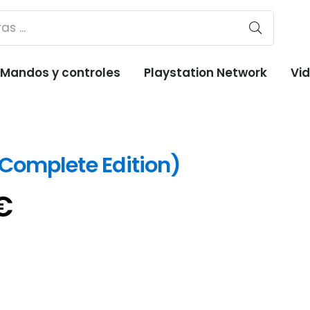
Mandos y controles
Playstation Network
Vi
(Complete Edition)
El
€
o
precio
nal
actual
es:
€.
41,00€.