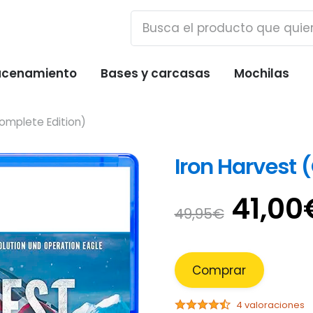
cenamiento
Bases y carcasas
Mochilas
Complete Edition)
Iron Harvest 
El
41,00
49,95
€
preci
origi
era:
Comprar
49,95
4 valoraciones