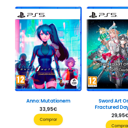
Anno: Mutationem
Sword Art On
Fractured D
33,95
€
29,95
Comprar
Compra