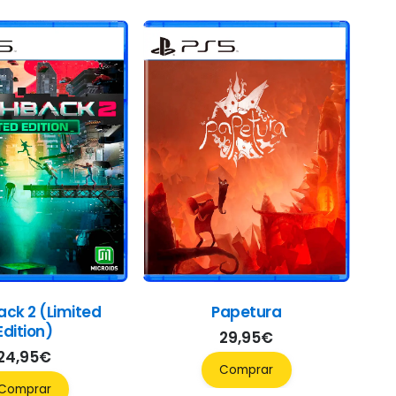
ack 2 (Limited
Papetura
Edition)
29,95
€
24,95
€
Comprar
Comprar