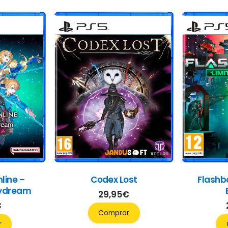
line –
Codex Lost
Flashb
aydream
29,95
€
€
Comprar
r