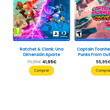
Ratchet & Clank: Una
Captain Toonhe
Dimensión Aparte
Punks From Ou
El
El
79,95
€
41,95
€
55,95
precio
precio
Comprar
Compra
original
actual
era:
es:
79,95€.
41,95€.