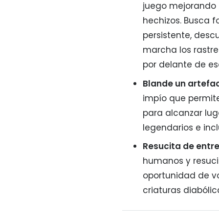
juego mejorando 
hechizos. Busca f
persistente, desc
marcha los rastr
por delante de es
Blande un artefa
impío que permite
para alcanzar lug
legendarios e inc
Resucita de entr
humanos y resucit
oportunidad de vo
criaturas diabólic