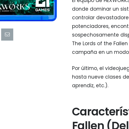
El equipo de HEXWORKS
donde dominar un sist
controlar devastador
potenciadores, encont
sospechosamente dispu
The Lords of the Falle
campaña en un modo mu
Por último, el videoju
hasta nueve clases de 
aprendiz, etc.).
Caracterís
Fallen (De