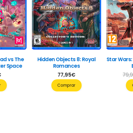
ad vs The
Hidden Objects 8: Royal
Star Wars:
ter Space
Romances
€
77,95
€
79,
r
Comprar