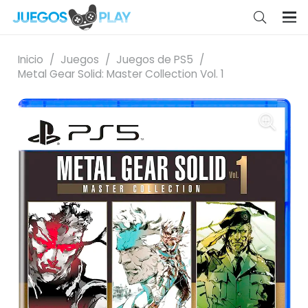
Inicio
/
Juegos
/
Juegos de PS5
/
Metal Gear Solid: Master Collection Vol. 1