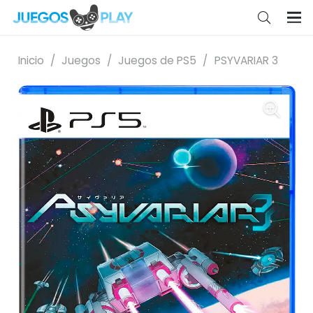
Inicio
/
Juegos
/
Juegos de PS5
/
PSYVARIAR 3