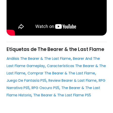
Etiquetas de The Bearer & the Last Flame
,
Análisis The Bearer & The Last Flame
Bearer And The
,
Last Flame Gameplay
Características The Bearer & The
,
,
Last Flame
Comprar The Bearer & The Last Flame
,
,
Juego De Fantasía PS5
Review Bearer & Last Flame
RPG
,
,
Narrativa PS5
RPG Oscuro PS5
The Bearer & The Last
,
Flame Historia
The Bearer & The Last Flame PS5