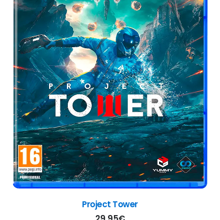
They are Here
29,95
€