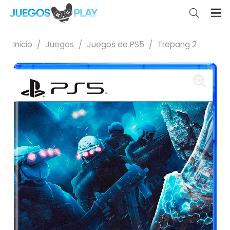
Inicio
/
Juegos
/
Juegos de PS5
/
Trepang 2