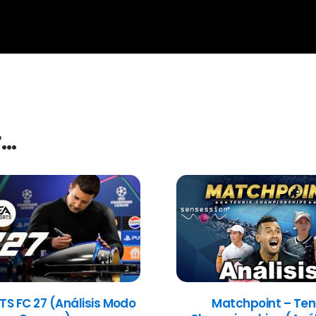
r…
TS FC 27 (Análisis Modo
Matchpoint – Ten