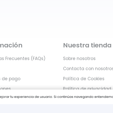
rmación
Nuestra tienda
as Frecuentes (FAQs)
Sobre nosotros
Contacta con nosotro
 de pago
Política de Cookies
iones
Política de privacidad
 mejorar tu experiencia de usuario. Si continúas navegando entende
Juegos PLAY © Un proyecto de
com-à-porter
.