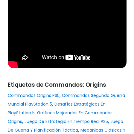
Etiquetas de Commandos: Origins
,
Commandos Origins PS5
Commandos Segunda Guerra
,
Mundial PlayStation 5
Desafíos Estratégicos En
,
PlayStation 5
Gráficos Mejorados En Commandos
,
,
Origins
Juego De Estrategia En Tiempo Real PS5
Juego
,
De Guerra Y Planificación Táctica
Mecánicas Clásicas Y