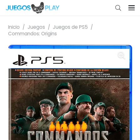
Inicio
/
Juegos
/
Juegos de PS5
/
Commandos: Origins