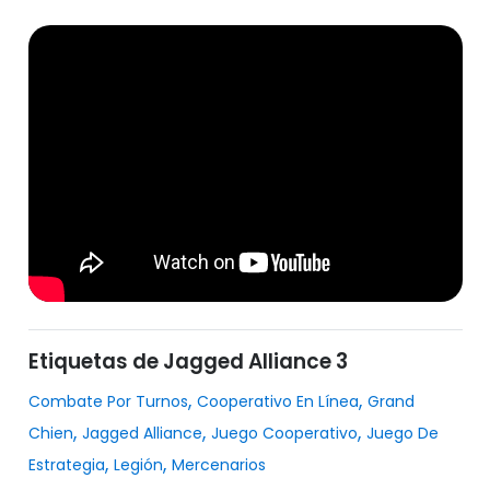
Etiquetas de Jagged Alliance 3
,
,
Combate Por Turnos
Cooperativo En Línea
Grand
,
,
,
Chien
Jagged Alliance
Juego Cooperativo
Juego De
,
,
Estrategia
Legión
Mercenarios