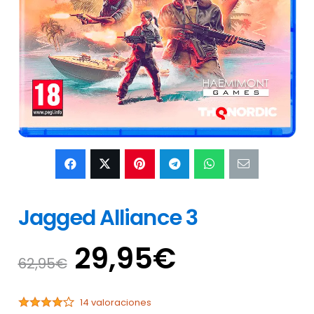
Jagged Alliance 3
El
El
29,95
€
62,95
€
precio
precio
original
actual
14 valoraciones